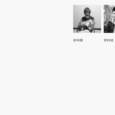
胡坤榮
席時斌