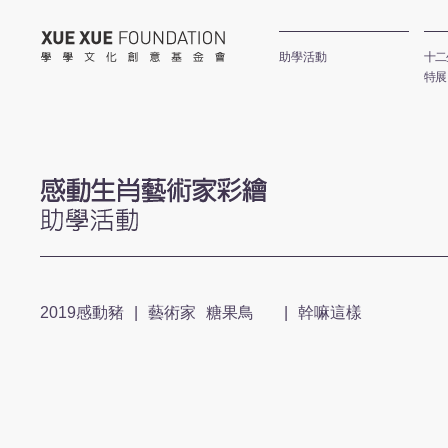
學學文化創意基金會
助學活動
十二
特展
感動生肖公
2019感動豬
|
藝術家
糖果鳥
|
幹嘛這樣