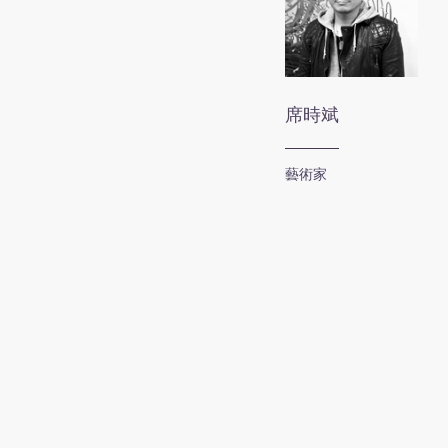
席時斌
藝術家