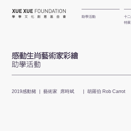
學學文化創意基金會
助學活動
十二
特展
感動生肖公
2019感動豬
|
藝術家
席時斌
|
胡羅伯 Rob Carrot