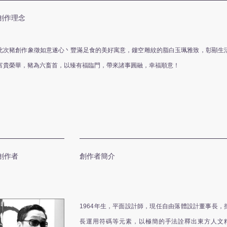
創作理念
此次豬創作象徵如意遂心丶豐滿足食的美好寓意，鏤空雕紋的脂白玉珮雅致，彰顯生
富貴榮華，豬為六畜首，以臻有福臨門，帶來諸事圓融，幸福順意！
創作者
創作者簡介
1964年生，平面設計師，現任自由落體設計董事長，
長運用符碼等元素，以極簡的手法詮釋出東方人文