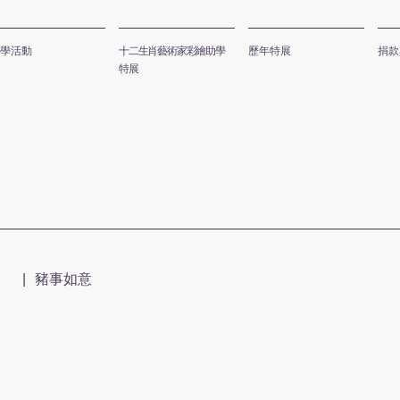
化創意基金會
學活動
十二生肖藝術家彩繪助學
歷年特展
捐款
特展
感動生肖公益助學計畫
|
豬事如意