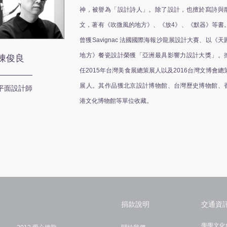
神，被譽為「設計詩人」。除了設計，也擅於寫詩與
文，著有《吹微風的地方》、《放4》、《默器》等書
曾獲Savignac 法國國際海報沙龍展設計大賽、以《天
地方》餐瓷設計榮獲「亞洲最具影響力設計大獎」。
陳俊良
任2015年台灣美食展總策展人以及2016台灣文博會總
展人。其作品獲北京設計博物館、台灣歷史博物館、
平面設計師
港文化博物館等單位收藏。
捐款說明
交通資
學學文化