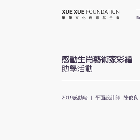
學學文
助
2019感動豬
|
平面設計師
陳俊良