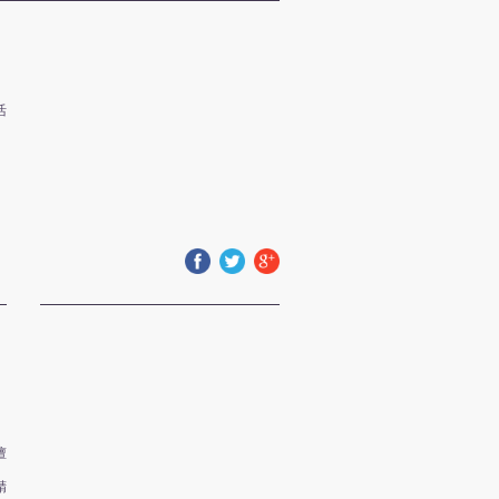
活
facebook
twitter
google+
擅
精