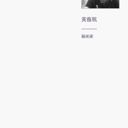
黃薇珉
藝術家