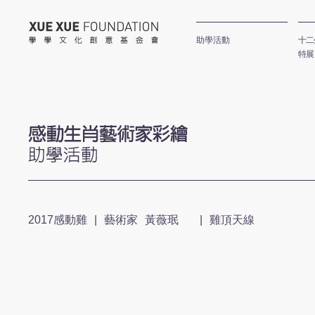
學學文化創意基金會
助學活動
十二
特展
感動生肖公
2017感動雞
|
藝術家
黃薇珉
|
雞頂天線