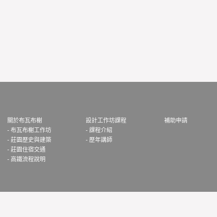
關於布瓦布榭
設計工作坊課程
補助申請
- 布瓦布榭工作坊
- 課程介紹
- 莊園歷史與建築
- 歷年講師
- 莊園住宿交通
- 高鐵流程說明