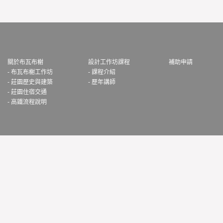
關於布瓦布榭
設計工作坊課程
補助申請
- 布瓦布榭工作坊
- 課程介紹
- 莊園歷史與建築
- 歷年講師
- 莊園住宿交通
- 高鐵流程說明