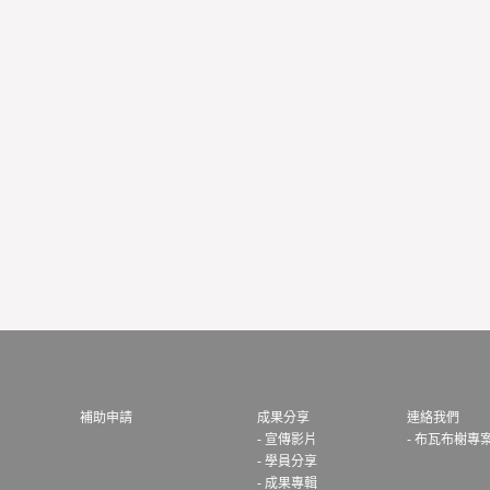
補助申請
成果分享
連絡我們
- 宣傳影片
- 布瓦布榭專
- 學員分享
- 成果專輯