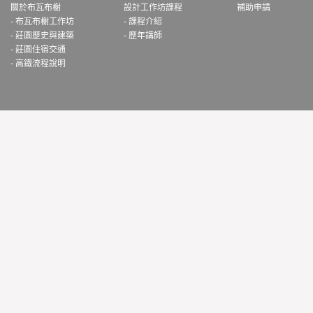
關於布瓦布榭
設計工作坊課程
補助申請
- 布瓦布榭工作坊
- 課程介紹
- 莊園歷史與建築
- 歷年講師
- 莊園住宿交通
- 高鐵流程說明