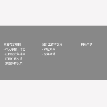
關於布瓦布榭
設計工作坊課程
補助申請
- 布瓦布榭工作坊
- 課程介紹
- 莊園歷史與建築
- 歷年講師
- 莊園住宿交通
- 高鐵流程說明