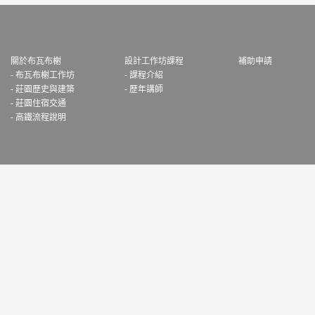
關於布瓦布榭
設計工作坊課程
補助申請
- 布瓦布榭工作坊
- 課程介紹
- 莊園歷史與建築
- 歷年講師
- 莊園住宿交通
- 高鐵流程說明