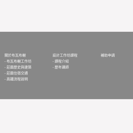
關於布瓦布榭
設計工作坊課程
補助申請
- 布瓦布榭工作坊
- 課程介紹
- 莊園歷史與建築
- 歷年講師
- 莊園住宿交通
- 高鐵流程說明