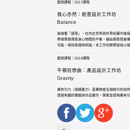
歷屆課程｜2017課程
我心亦然：創意設計工作坊
Balance
瑜珈重「感受」，在內在世界與外界紛擾中達
帶領學員探索身心物間的平衡，藉由探索發展
可能，尋找真理與和諧。本工作坊將學習拙火瑜珈(K
歷屆課程｜2014課程
牛頓狂想曲：產品設計工作坊
Gravity
萬有引力（或稱重力）是萬物會互相吸引的自
透過有趣的實驗與作品實作，探索及發現萬有
←