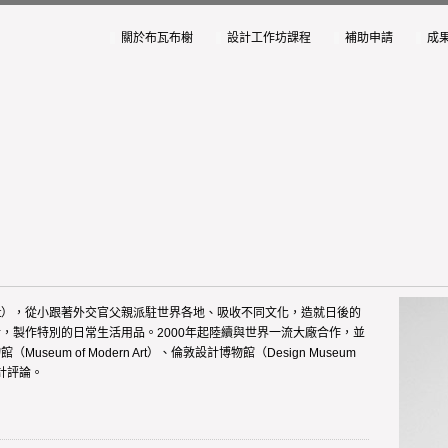
關於布瓦布榭
設計工作坊課程
補助申請
成
 of Art），從小跟著外交官父親派駐世界各地、吸收不同文化，造就日後的
，製作特別的日常生活用品。2000年起陸續與世界一流大廠合作，並
um of Modern Art）、倫敦設計博物館（Design Museum
計評論。