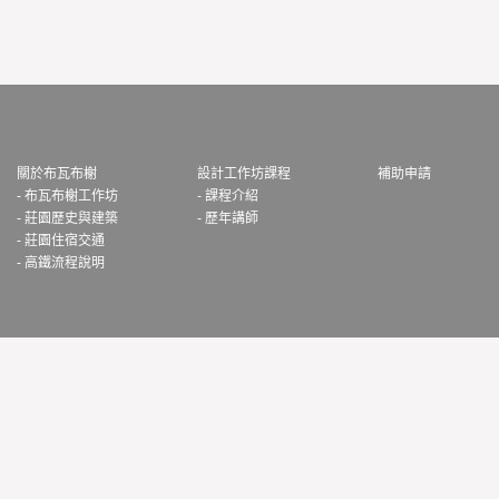
關於布瓦布榭
設計工作坊課程
補助申請
- 布瓦布榭工作坊
- 課程介紹
- 莊園歷史與建築
- 歷年講師
- 莊園住宿交通
- 高鐵流程說明