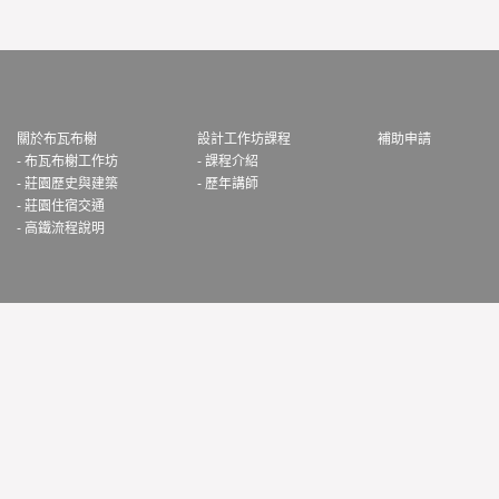
關於布瓦布榭
設計工作坊課程
補助申請
- 布瓦布榭工作坊
- 課程介紹
- 莊園歷史與建築
- 歷年講師
- 莊園住宿交通
- 高鐵流程說明