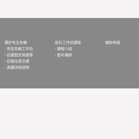
關於布瓦布榭
設計工作坊課程
補助申請
- 布瓦布榭工作坊
- 課程介紹
- 莊園歷史與建築
- 歷年講師
- 莊園住宿交通
- 高鐵流程說明